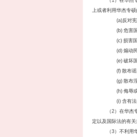
（1）在华杰专硕的
上或者利用华杰专硕
(a)反对宪法
(b) 危害国家
(c) 损害国
(d) 煽动民族
(e) 破坏国家
(f) 散布谣言
(g) 散布淫秽
(h) 侮辱或者
(i) 含有法律
（2）在华杰专硕
定以及国际法的有关
（3）不利用华杰