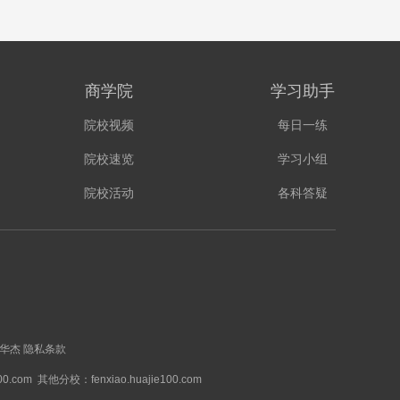
商学院
学习助手
院校视频
每日一练
院校速览
学习小组
院校活动
各科答疑
华杰
隐私条款
00.com
其他分校：fenxiao.huajie100.com