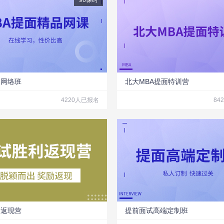
96课时
品网络班
北大MBA提面特训营
4220人已报名
84
利返现营
提前面试高端定制班