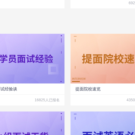
69
面试经验谈
提面院校速览
16825人已报名
435