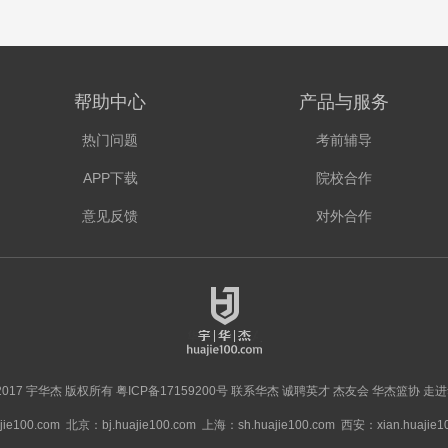
帮助中心
产品与服务
热门问题
考前辅导
APP下载
院校合作
意见反馈
对外合作
 © 2017 宇华杰 版权所有
粤ICP备17159200号
联系华杰
诚聘英才
杰友会
华杰篮协
走进
ie100.com
北京：bj.huajie100.com
上海：sh.huajie100.com
西安：xian.huajie1