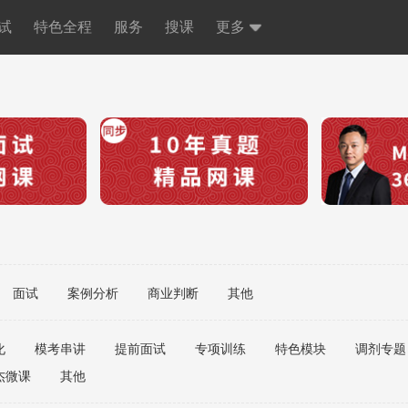
试
特色全程
服务
搜课
更多
面试
案例分析
商业判断
其他
化
模考串讲
提前面试
专项训练
特色模块
调剂专题
杰微课
其他