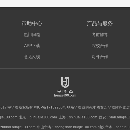
帮助中心
产品与服务
热门问题
考前辅导
APP下载
院校合作
意见反馈
对外合作
 © 2017 宇华杰 版权所有
粤ICP备17159200号
联系华杰
诚聘英才
杰友会
华杰篮协
走进
ie100.com
北京：bj.huajie100.com
上海：sh.huajie100.com
西安：xian.huajie1
hai.huajie100.com
中山华杰：zhongshan.huajie100.com
汕头华杰：shantou.hu