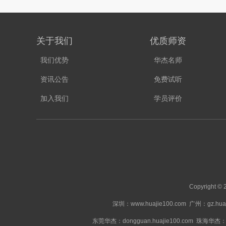
关于我们
优质师资
我们优势
华杰名师
资讯公告
免费试听
加入我们
学员评价
Copyright
深圳：www.huajie100.com
广州：gz.huaj
东莞华杰：dongguan.huajie100.com
珠海华杰：zhu