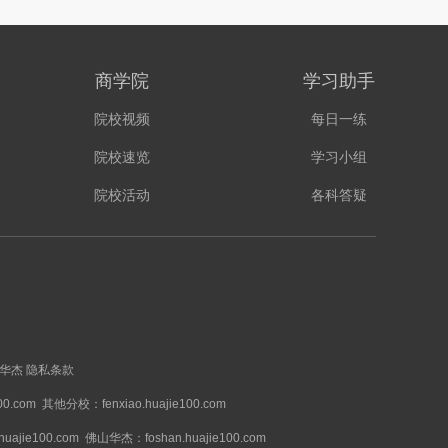
商学院
学习助手
院校视频
每日一练
院校速览
学习小组
院校活动
各科答疑
华杰
隐私条款
00.com
其他分校：fenxiao.huajie100.com
ajie100.com
佛山华杰：foshan.huajie100.com