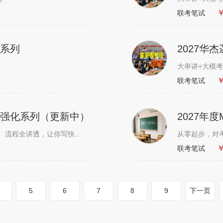
￥
联考笔试
步系列
2027华
大串讲+大模考
￥
联考笔试
统强化系列（更新中）
2027年
核心考点精讲，考点详析。模型、公式、技巧、流程全讲透，让你写快写好得高......
从零起步，对
￥
联考笔试
5
6
7
8
9
下一页