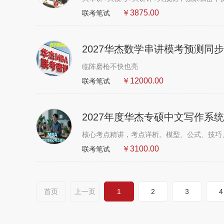
￥3875.00
联考笔试
2027华杰数学串讲模考预测同
临阵磨枪不快也亮
￥12000.00
联考笔试
2027年度华杰专硕中文写作系
￥3100.00
联考笔试
首页
上一页
1
2
3
4