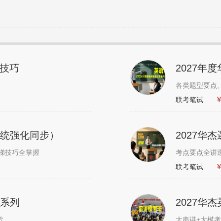
分技巧
2027
各类题型要点
￥
联考笔试
系统强化同步）
2027华
梯技巧全掌握
考点要点全讲
￥
联考笔试
步系列
2027华
货
大串讲+大模考