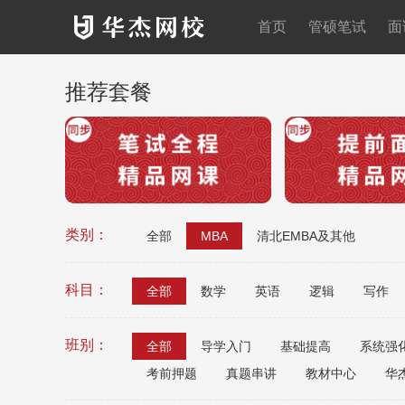
首页
管硕笔试
面
推荐套餐
类别：
全部
MBA
清北EMBA及其他
科目：
全部
数学
英语
逻辑
写作
班别：
全部
导学入门
基础提高
系统强
考前押题
真题串讲
教材中心
华