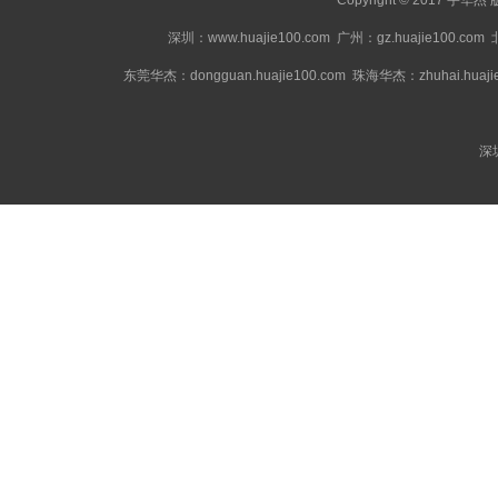
Copyright © 2017 宇华
深圳：www.huajie100.com
广州：gz.huajie100.com
东莞华杰：dongguan.huajie100.com
珠海华杰：zhuhai.huajie
深