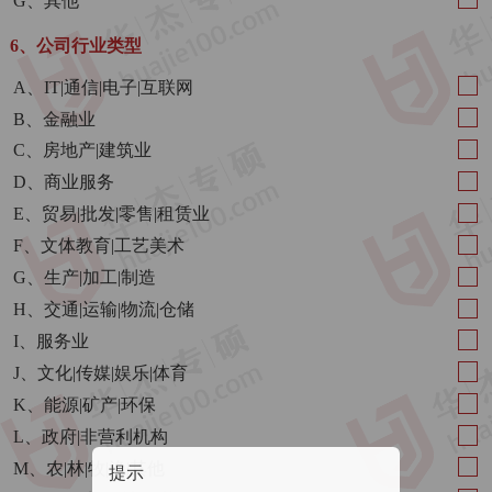
G、其他
6、公司行业类型
A、IT|通信|电子|互联网
B、金融业
C、房地产|建筑业
D、商业服务
E、贸易|批发|零售|租赁业
F、文体教育|工艺美术
G、生产|加工|制造
H、交通|运输|物流|仓储
I、服务业
J、文化|传媒|娱乐|体育
K、能源|矿产|环保
L、政府|非营利机构
M、农|林|牧|渔|其他
提示