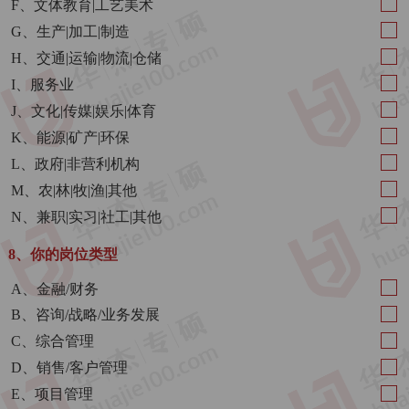
F、文体教育|工艺美术
G、生产|加工|制造
H、交通|运输|物流|仓储
I、服务业
J、文化|传媒|娱乐|体育
K、能源|矿产|环保
L、政府|非营利机构
M、农|林|牧|渔|其他
N、兼职|实习|社工|其他
8、你的岗位类型
A、金融/财务
B、咨询/战略/业务发展
C、综合管理
D、销售/客户管理
E、项目管理