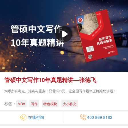
管硕中文写作10年真题精讲—张德飞
淘尽所有考点、难点与重点！只需698元，让全国写作最牛王牌給您讲透！
标签：
MBA
写作
特色模块
大小作文
在线咨询
400 969 8182