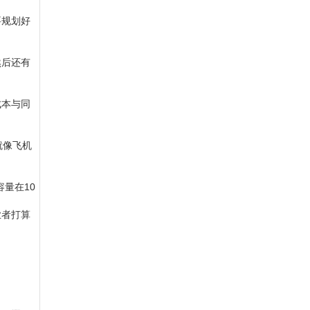
要规划好
然后还有
成本与同
就像飞机
量在10
业者打算
。