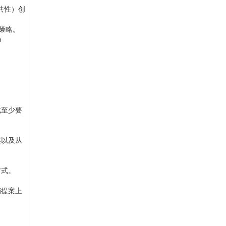
些共性）创
销策略。
p
式至少要
案以及从
方式。
销提案上