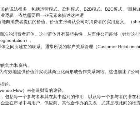
的说法很多，包括运营模式、盈利模式、B2B模式、B2C模式、“鼠标加
商业逻辑，依然需要用一些元素来描述这种逻
和服务所能向消费者提供的价值。价值主张确认公司对消费者的实用意义。（shene
s）；即公司所面准的消费者群体。这些群体具有某些共性，从而使公司能够（针对这
entation）。
者群体之间所建立的联系。通常所说的客户关系管理（Customer Relationshi
式所需的能力和资格。
他公司之间为有效地提供价值并实现其商业化而形成合作关系网络。这也描述了公
币描述。
venue Flow）来创造财富的途径。
系，包括每一个参与者和其在其中起到的作用，以及每一个参与者的潜在
类企业在市场中与用户、供应商、其他合作办的关系，尤其是彼此间的物