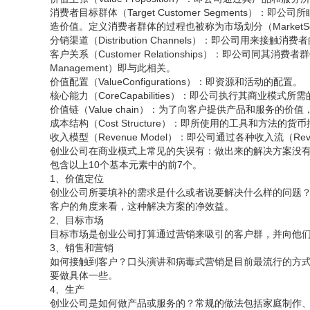
消费者目标群体（Target Customer Segment
造价值。定义消费者群体的过程也被称为市场划分（MarketSegm
分销渠道（Distribution Channels）：即公司
客户关系（Customer Relationships）：即公司同其消费
Management）即与此相关。
价值配置（ValueConfigurations）：即资源和活动的配置。
核心能力（CoreCapabilities）：即公司执行其商业模式
价值链（Value chain）：为了向客户提供产品和服务的
成本结构（Cost Structure）：即所使用的工具和方法的货
收入模型（Revenue Model）：即公司通过各种收入流（Rev
创业公司在商业模式上常见的失误有：做出来的解决方案没
包含以上10个基本元素中的前7个。
1、价值定位
创业公司所要填补的需求是什么或者说要解决什么样的问题
客户的角度来看，这种解决方案的净效益。
2、目标市场
目标市场是创业公司打算通过营销来吸引的客户群，并向他
3、销售和营销
如何接触到客户？口头演讲和病毒式营销是目前最流行的方
要做具体一些。
4、生产
创业公司是如何做产品或服务的？常规的做法包括家庭制作