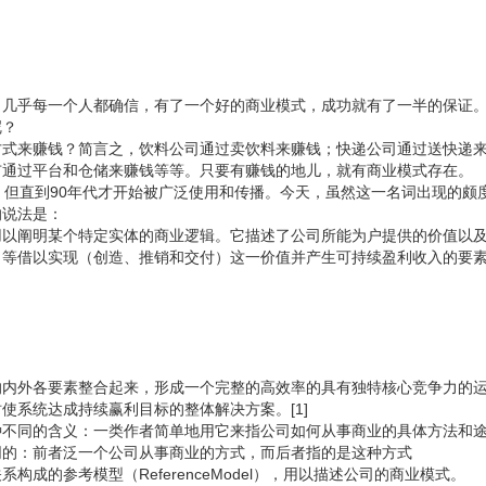
。几乎每一个人都确信，有了一个好的商业模式，成功就有了一半的保证
呢？
方式来赚钱？简言之，饮料公司通过卖饮料来赚钱；快递公司通过送快递
市通过平台和仓储来赚钱等等。只要有赚钱的地儿，就有商业模式存在。
，但直到90年代才开始被广泛使用和传播。今天，虽然这一名词出现的颇
的说法是：
用以阐明某个特定实体的商业逻辑。它描述了公司所能为户提供的价值以
apital）等借以实现（创造、推销和交付）这一价值并产生可持续盈利收入的要
的内外各要素整合起来，形成一个完整的高效率的具有独特核心竞争力的
使系统达成持续赢利目标的整体解决方案。[1]
种不同的含义：一类作者简单地用它来指公司如何从事商业的具体方法和
同的：前者泛一个公司从事商业的方式，而后者指的是这种方式
成的参考模型（ReferenceModel），用以描述公司的商业模式。