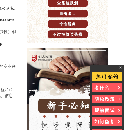
水泥”模
shicn
些共性）创
p
司的商业联
利益和相
流、信息