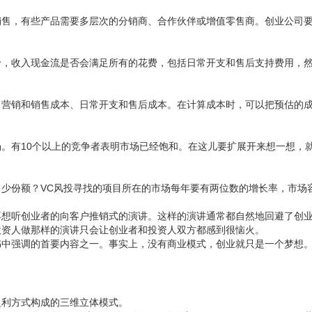
销售，有些产品需要多层次的分销商、合作伙伴或增值零售商。创业公司
价，收入现金流是否会满足所有的花费，包括日常开支和售后支持费用，
了营销和销售成本、日常开支和售后成本。在计算成本时，可以把预估的
。有10个以上的竞争者表明市场已经饱和。在这儿要扩展开来想一想，
少份额？VC风投寻找的项目所在的市场每年要有两位数的增长率，市场容
不想听创业者的向客户推销式的演讲。这样的演讲通常都自然地回避了创
投资人做那样的演讲只会让创业者和投资人双方都感到很恼火。
书中强调的首要内容之一。事实上，没有商业模式，创业就只是一个梦想
盈利方式构成的三维立体模式。