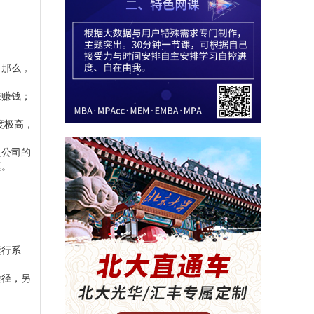
。那么，
来赚钱；
度极高，
及公司的
素。
运行系
途径，另