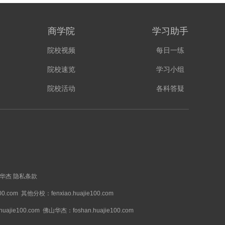
商学院
学习助手
院校视频
每日一练
院校速览
学习小组
院校活动
各科答疑
华杰
隐私条款
00.com
其他分校：fenxiao.huajie100.com
ajie100.com
佛山华杰：foshan.huajie100.com