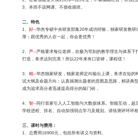
3、本班不设网课、不接收插班。
二、特色
1、
好
--华杰专硕中央研发部集20年成功经验，独家研发教
厚；跟优秀的人在一起，你会更优秀！
2、
严
--严格要求每位老师，在极为苛刻的教学理念与体系
打造，务求达到完美！所以22年来有口皆碑，课程优！
3、
精
--华杰独家研发，独家老师定向输出上课，务求在短
试大纲及命题方向；认真揣测出题者的意图及思路，精讲典
成为追求高分者迅速提高得分的敲门砖，
4、
智
--同行首家引入人工智能与大数据体系。智能互动，超
学校进程、排名、自动加强弱点学习及规划。讲练测评环环
三、课时与费用：
1、总费用16900元，包括所有讲义与资料。