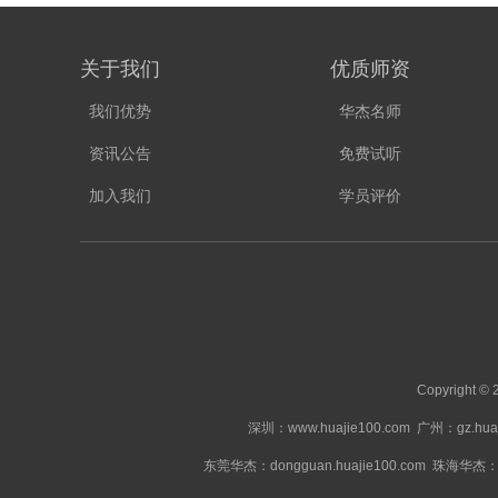
关于我们
优质师资
我们优势
华杰名师
资讯公告
免费试听
加入我们
学员评价
Copyright
深圳：www.huajie100.com
广州：gz.huaj
东莞华杰：dongguan.huajie100.com
珠海华杰：zhu