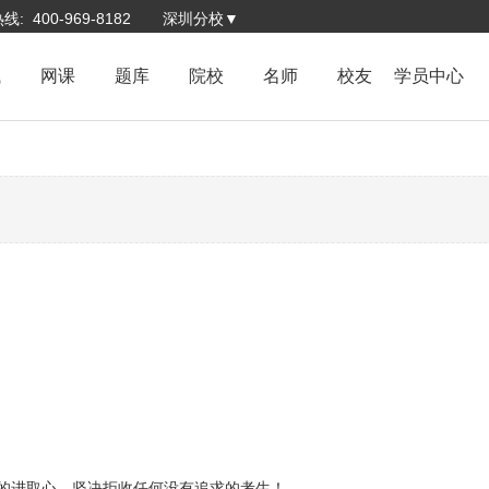
: 400-969-8182
深圳分校▼
试
网课
题库
院校
名师
校友
学员中心
的进取心。坚决拒收任何没有追求的考生！