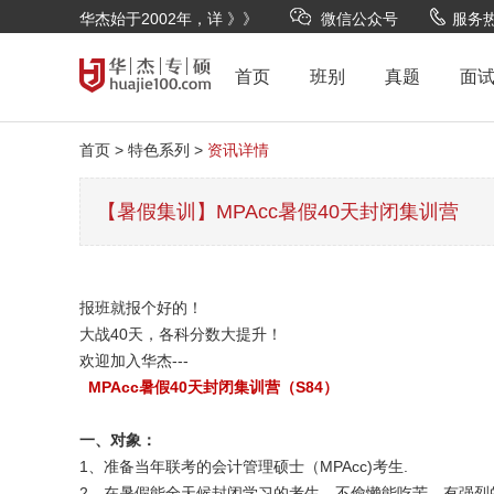
华杰始于2002年，详 》》
微信公众号
服务热线
首页
班别
真题
面
首页 >
特色系列 >
资讯详情
【暑假集训】MPAcc暑假40天封闭集训营
报班就报个好的！
大战40天，各科分数大提升！
欢迎加入华杰---
MPAcc暑假40天封闭集训营（S84）
一、对象：
1、准备当年联考的会计管理硕士（MPAcc)考生.
2、在暑假能全天候封闭学习的考生，不偷懒能吃苦，有强烈