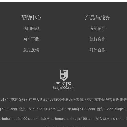
帮助中心
产品与服务
热门问题
考前辅导
APP下载
院校合作
意见反馈
对外合作
 © 2017 宇华杰 版权所有
粤ICP备17159200号
联系华杰
诚聘英才
杰友会
华杰篮协
走进
ie100.com
北京：bj.huajie100.com
上海：sh.huajie100.com
西安：xian.huajie1
hai.huajie100.com
中山华杰：zhongshan.huajie100.com
汕头华杰：shantou.hu