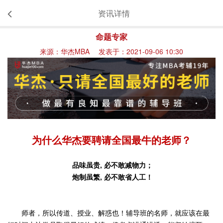
资讯详情
命题专家
来源：华杰MBA 发表于：2021-09-06 10:30
为什么华杰要聘请全国最牛的老师？
品味虽贵, 必不敢减物力；
炮制虽繁, 必不敢省人工！
师者，所以传道、授业、解惑也！辅导班的名师，就应该在最