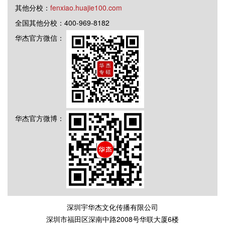
其他分校：
fenxiao.huajie100.com
全国其他分校：400-969-8182
华杰官方微信：
华杰官方微博：
深圳宇华杰文化传播有限公司
深圳市福田区深南中路2008号华联大厦6楼