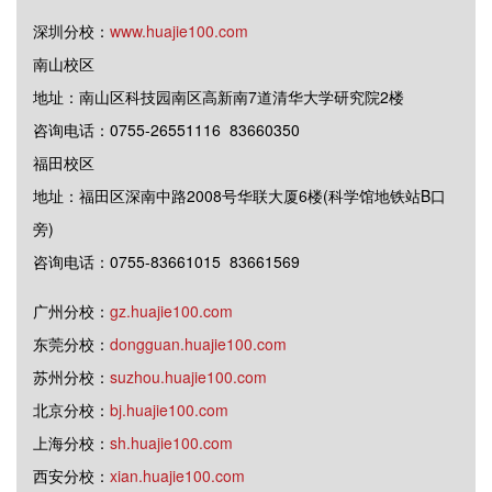
深圳分校：
www.huajie100.com
南山校区
地址：南山区科技园南区高新南7道清华大学研究院2楼
咨询电话：0755-26551116 83660350
福田校区
地址：福田区深南中路2008号华联大厦6楼(科学馆地铁站B口
旁)
咨询电话：0755-83661015 83661569
广州分校：
gz.huajie100.com
东莞分校：
dongguan.huajie100.com
苏州分校：
suzhou.huajie100.com
北京分校：
bj.huajie100.com
上海分校：
sh.huajie100.com
西安分校：
xian.huajie100.com