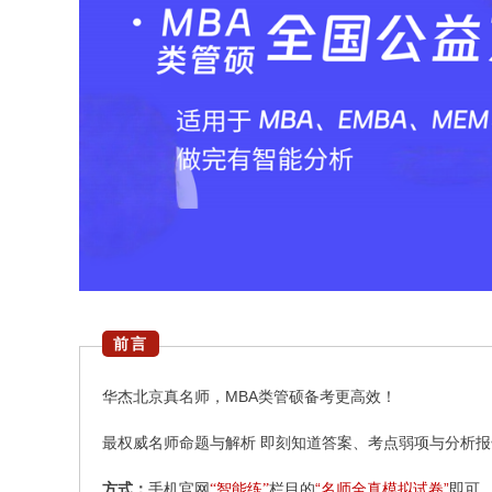
前言
华杰北京真名师，MBA类管硕备考更高效！
最权威名师命题与解析 即刻知道答案、考点弱项与分析报
“名师全真模拟试卷”
方式：
手机官网
“智能练”
栏目
的
即可