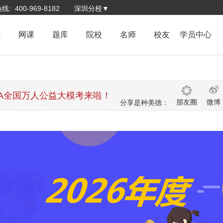
: 400-969-8182
深圳分校▼
试
网课
题库
院校
名师
校友
学员中心
BA全国万人公益大模考来啦！
朋友圈
微博
分享是种美德：