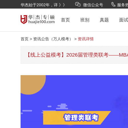
华杰始于2002年，详 》》
微信公众号
服务热线
首页
班别
真题
面
首页 >
资讯公告（万人模考） >
资讯详情
【线上公益模考】2026届管理类联考——M