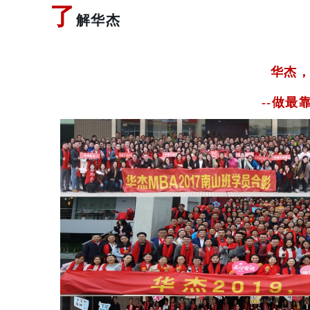
了
解华杰
华杰，
-
-做最