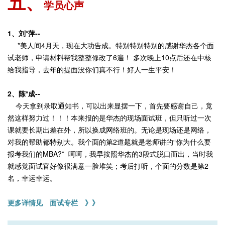
五、
学员心声
1、刘*萍--
*美人间4月天，现在大功告成。特别特别特别的感谢华杰各个面
试老师，申请材料帮我整整修改了6遍！ 多次晚上10点后还在中核
给我指导，去年的提面没你们真不行！好人一生平安！
2、陈*成--
今天拿到录取通知书，可以出来显摆一下，首先要感谢自己，竟
然这样努力过！！！本来报的是华杰的现场面试班，但只听过一次
课就要长期出差在外，所以换成网络班的。无论是现场还是网络，
对我的帮助都特别大。我个面的第2道题就是老师讲的“你为什么要
报考我们的MBA?” 呵呵，我早按照华杰的3段式脱口而出，当时我
就感觉面试官好像很满意一脸堆笑；考后打听，个面的分数是第2
名，幸运幸运。
更多详情见 面试专栏 》》