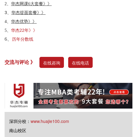
2、
华杰网课6大套餐》》
3、
华杰提面套餐》》
4、
华杰优势》》
华杰22年》》
5、
6、
历年分数线
交流与评论 》
在线咨询
在线电话
深圳分校：
www.huajie100.com
南山校区