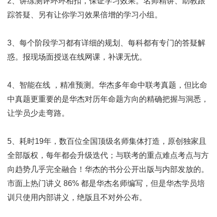
2、讲练测评环环相扣，保证学习效果。名师精讲、助教跟
踪答疑、另有让你学习效果倍增的学习小组。
3、每个阶段学习都有详细的规划、每科都有专门的答疑解
惑。报现场面授送在线网课，补课无忧。
4、智能在线 ，精准预测。华杰多年命中联考真题，但比命
中真题更重要的是华杰对历年命题方向的精确把握与洞悉，
让学员少走弯路。
5、耗时19年，数百位全国顶级名师集体打造，原创独家且
全部版权，每年都会升级迭代；与联考的重点难点考点与方
向趋势几乎完全融合！华杰的书分公开出版与内部发放的。
市面上热门讲义 86% 都是华杰名师编写，但是华杰学员培
训只使用内部讲义，绝版且不对外公布。