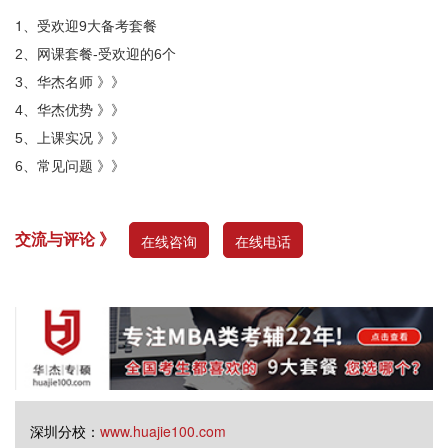
1
、
受欢迎9大备考套餐
2、
网课套餐-受欢迎的6个
3、
华杰名师 》》
4、
华杰优势 》》
5、
上课实况 》》
6、
常见问题 》》
交流与评论 》
在线咨询
在线电话
深圳分校：
www.huajie100.com