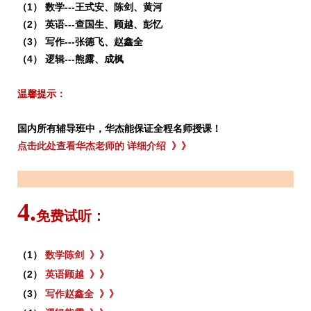
（1） 数学---王式安、陈剑、黄河
（2） 英语
---查国生、顾越、彭忆
（3） 写作
---张德飞
、
赵鑫全
（4） 逻辑
---
熊露、成枫
温馨提示：
国内所有辅导班中，华杰能保证全程名师授课！
点击此处查看华杰老师的 详细介绍 》》
4.
免费试听：
（1）
数学陈剑 》》
（2）
英语顾越 》》
（3）
写作赵鑫全 》》