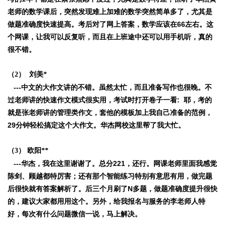
老师的数学课后，突然发现难上加难的数学突然简单多了，尤其是
做题准确度快速提高。考后对了网上答案，数学应该在66左右。这
个网课，让我可以反复听，而且在上班途中还可以用手机听，真的
很不错。
（2） 刘美*
---中文的大作文讲的不错。虽然太忙，而且准备写作也很晚。不
过老师讲的快速作文模式很实用，考试时打开卷子一看: 耶，考的
就是张老师讲的管理类作文，套他的模板加上我自己准备的范例，
29分钟轻松搞定这个大作文。华杰网校这里帮了我大忙。
（3） 欧阳**
---华杰，我在这里谢谢了。总分221，还行。网课老师里面我感觉
陈剑、顾越都特厉害；还有那个智能练习特别有意思有用，做完题
后很快就有答案解析了。后三个月刷了N多题，做题准确度提升很快
的，建议大家都用用这个。另外，给我报名与服务的李老师人特
好，每次有什么问题微信一说，马上解决。