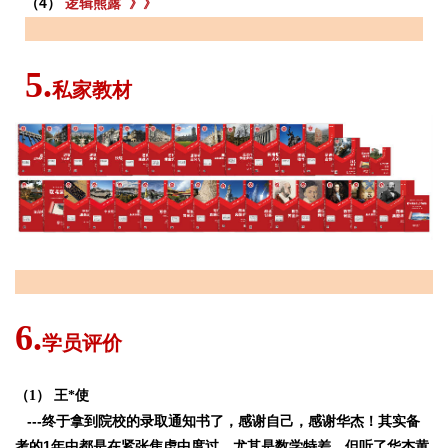
（4）
逻辑熊露 》》
5.
私家
教材
家教材讲义
6.
学员评价
教
（1） 王*使
---终于拿到院校的录取通知书了，感谢自己，感谢华杰！其实备
考的1年中都是在紧张焦虑中度过，尤其是数学特差，但听了华杰黄