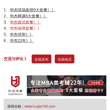
1、
华杰现场面授9大套餐》》
2、
华杰网课6大套餐》》
3、
华杰面试套餐》》
4、
华杰保障套餐》》
5、
华杰优势》》
6、
华杰22年》》
交流与评论 》
在线咨询
在线电话
深圳分校：
www.huajie100.com