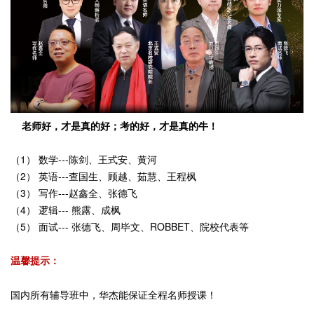
老师好，才是真的好；考的好，才是真的牛！
（1） 数学---陈剑、王式安、黄河
（2） 英语---查国生、顾越、茹慧、王程枫
（3） 写作---赵鑫全、张德飞
（4） 逻辑--- 熊露、成枫
（5） 面试--- 张德飞、周毕文、ROBBET、院校代表等
温馨提示：
国内所有辅导班中，华杰能保证全程名师授课！