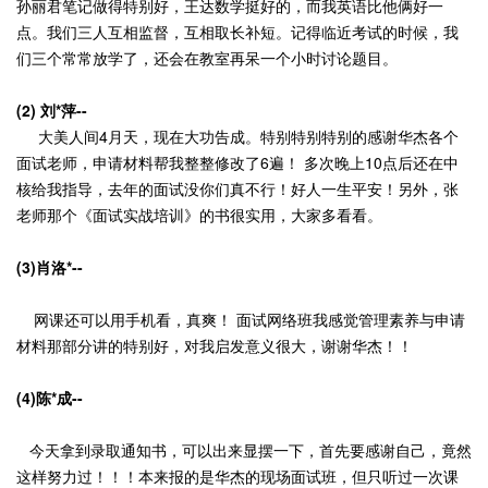
孙丽君笔记做得特别好，王达数学挺好的，而我英语比他俩好一
点。我们三人互相监督，互相取长补短。记得临近考试的时候，我
们三个常常放学了，还会在教室再呆一个小时讨论题目。
(2) 刘*萍--
大美人间4月天，现在大功告成。特别特别特别的感谢华杰各个
面试老师，申请材料帮我整整修改了6遍！ 多次晚上10点后还在中
核给我指导，去年的面试没你们真不行！好人一生平安！另外，张
老师那个《面试实战培训》的书很实用，大家多看看。
(3)肖洛*
--
网课还可以用手机看，真爽！ 面试网络班我感觉管理素养与申请
材料那部分讲的特别好，对我启发意义很大，谢谢华杰！！
(4)陈*成
--
今天拿到录取通知书，可以出来显摆一下，首先要感谢自己，竟然
这样努力过！！！本来报的是华杰的现场面试班，但只听过一次课